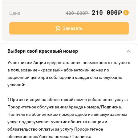
Номера
Оплата и доставка
Тарифы
210 000
руб.
420 000
Цена
руб.
%
Номера
Контакты
Заказать
Устройства
Выбери свой красивый номер
Участникам Акции предоставляется возможность получить
в пользование «красивый» абонентский номер по
акционной цене при соблюдении каждого из следующих
условий:
❗ При активации на абонентский номер добавляется услуга
Приоритетное обслуживание/Аренда номера/Подписка.
Наличие на абонентском номере одной из вышеуказанных
услуг подразумевает участие абонента в акции и
обязательство оплаты за услугу Приоритетное
обслуживание/Аренда номера/Подписка