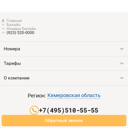
Билайн
Номера Билайн
(923) 520-0000
Номера
Тарифы
Все номера
Продать номер
О компании
Выгодные тарифы
Пополнить баланс
Все тарифы
Контакты
Кемеровская область
Регион:
Партнерам
+7(495)510-55-55
Оплата и доставка
Обратный звонок
Карта сайта