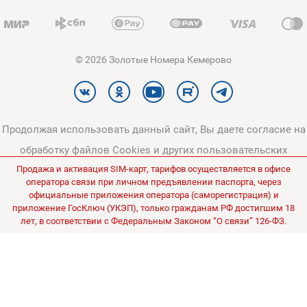
© 2026 Золотые Номера Кемерово
Продолжая использовать данный сайт, Вы даете согласие на
обработку файлов Cookies и других пользовательских
Продажа и активация SIM-карт, тарифов осуществляется в офисе
данных, в соответствии с
Политикой конфиденциальности
и
оператора связи при личном предъявлении паспорта, через
Политикой в отношении обработки персональных данных
.
официальные приложения оператора (саморегистрация) и
приложение ГосКлюч (УКЭП), только гражданам РФ достигшим 18
Все цены на сайте указаны без НДС.
лет, в соответствии с Федеральным Законом “О связи” 126-ФЗ.