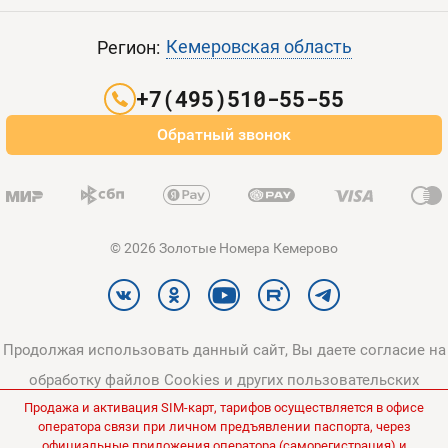
Пополнить баланс
Все тарифы
Контакты
Кемеровская область
Регион:
Партнерам
+7(495)510-55-55
Оплата и доставка
Обратный звонок
Карта сайта
© 2026 Золотые Номера Кемерово
Продолжая использовать данный сайт, Вы даете согласие на
обработку файлов Cookies и других пользовательских
Продажа и активация SIM-карт, тарифов осуществляется в офисе
данных, в соответствии с
Политикой конфиденциальности
и
оператора связи при личном предъявлении паспорта, через
Политикой в отношении обработки персональных данных
.
официальные приложения оператора (саморегистрация) и