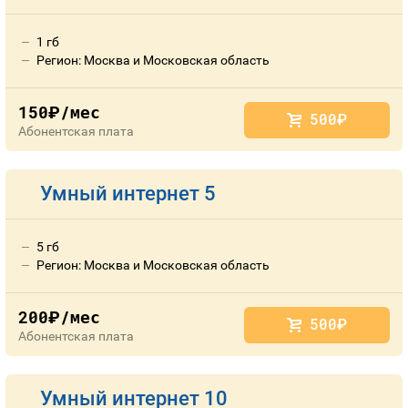
Номера
Оплата и доставка
Тарифы
1 гб
Номера
Регион: Москва и Московская область
Контакты
150
/мес
руб.
Устройства
500
руб.
Абонентская плата
Умный интернет 5
5 гб
Регион: Москва и Московская область
200
/мес
руб.
500
руб.
Абонентская плата
Умный интернет 10