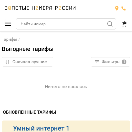
Тарифы
Подобрать номер
Выгодные тарифы
МТС
Фильтры
1
Билайн
МТС
Мегафон
Номера
БИЛАЙН
Ничего не нашлось
Теле2
Тарифы
МЕГАФОН
Номера
Йота
ОБНОВЛЕННЫЕ ТАРИФЫ
Тарифы
ТЕЛЕ2
Номера
Продать номер
Тарифы
Умный интернет 1
ЙОТА