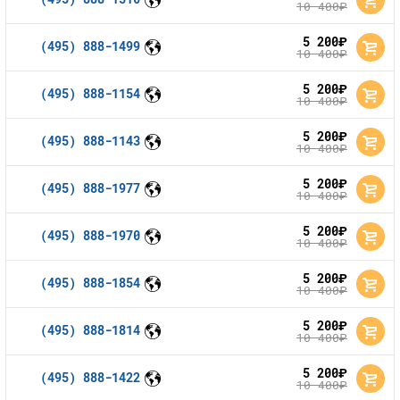
10 400
руб.
5 200
руб.
(495) 888-1499
10 400
руб.
5 200
руб.
(495) 888-1154
10 400
руб.
5 200
руб.
(495) 888-1143
10 400
руб.
5 200
руб.
(495) 888-1977
10 400
руб.
5 200
руб.
(495) 888-1970
10 400
руб.
5 200
руб.
(495) 888-1854
10 400
руб.
5 200
руб.
(495) 888-1814
10 400
руб.
5 200
руб.
(495) 888-1422
10 400
руб.