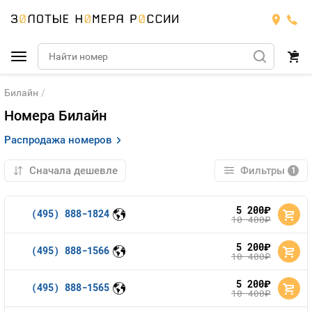
Билайн
Подобрать номер
Номера Билайн
МТС
Распродажа номеров
Билайн
МТС
Фильтры
1
Мегафон
Номера
БИЛАЙН
5 200
руб.
(495) 888-1824
10 400
руб.
Теле2
Тарифы
МЕГАФОН
Номера
5 200
руб.
(495) 888-1566
10 400
руб.
Йота
Тарифы
ТЕЛЕ2
Номера
5 200
руб.
(495) 888-1565
10 400
руб.
Продать номер
Тарифы
ЙОТА