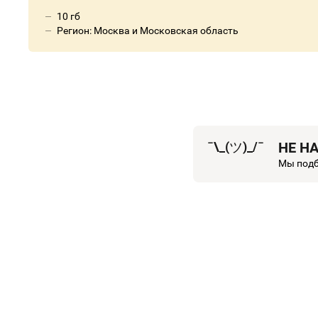
10 гб
Регион: Москва и Московская область
¯\_(
ツ
)_/¯
НЕ Н
Мы подб