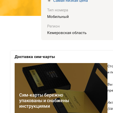
Самая низкая цена
Тип номера
Мобильный
Регион
Кемеровская область
Доставка сим-карты
Сто
и 
Вы 
пр
Сим-карты бережно
упакованы и снабжены
Ак
инструкциями
(са