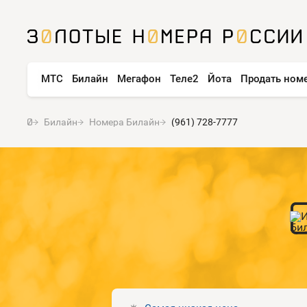
МТС
Билайн
Мегафон
Теле2
Йота
Продать ном
Билайн
Номера Билайн
(961) 728-7777