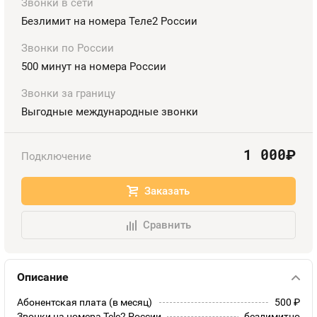
Номера
Звонки в сети
Оплата и доставка
Безлимит на номера Теле2 России
Тарифы
Номера
Звонки по России
Контакты
500 минут на номера России
Устройства
Звонки за границу
Выгодные международные звонки
1 000
руб.
Подключение
Заказать
Сравнить
Описание
Абонентская плата (в месяц)
500
руб.
Звонки на номера Tele2 России
безлимитно