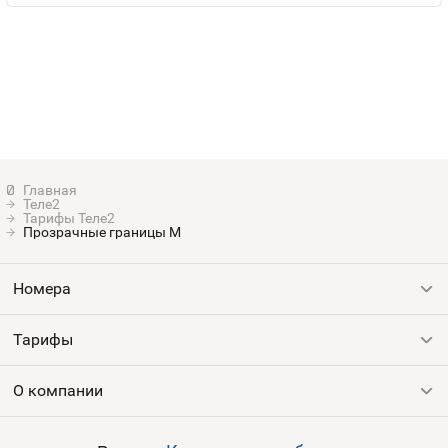
Теле2
Тарифы Теле2
Прозрачные границы M
Номера
Тарифы
Все номера
Продать номер
О компании
Выгодные тарифы
Пополнить баланс
Все тарифы
Контакты