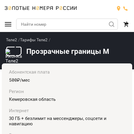
Теле2
Тарифы Теле2
Подобрать номер
Прозрачные границы M
МТС
Билайн
МТС
Абонентская плата
500
руб.
/мес
Мегафон
Номера
БИЛАЙН
Регион
Теле2
Кемеровская область
Тарифы
МЕГАФОН
Номера
Интернет
Йота
Тарифы
ТЕЛЕ2
30 ГБ + безлимит на мессенджеры, соцсети и
Номера
навигацию
Продать номер
Тарифы
ЙОТА