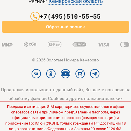
Кемеровская область
Регион:
Партнерам
+7(495)510-55-55
Оплата и доставка
Обратный звонок
Карта сайта
© 2026 Золотые Номера Кемерово
Продолжая использовать данный сайт, Вы даете согласие на
обработку файлов Cookies и других пользовательских
Продажа и активация SIM-карт, тарифов осуществляется в офисе
данных, в соответствии с
Политикой конфиденциальности
и
оператора связи при личном предъявлении паспорта, через
Политикой в отношении обработки персональных данных
.
официальные приложения оператора (саморегистрация) и
приложение ГосКлюч (УКЭП), только гражданам РФ достигшим 18
Все цены на сайте указаны без НДС.
лет, в соответствии с Федеральным Законом “О связи” 126-ФЗ.