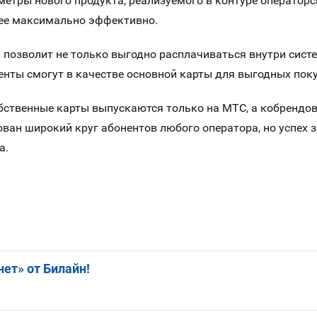
аметры нового продукта, реализуемого в контуре оператор
 ее максимально эффективно.
 позволит не только выгодно расплачиваться внутри систе
енты смогут в качестве основной карты для выгодных поку
обственные карты выпускаются только на МТС, а кобрендов
ован широкий круг абонентов любого оператора, но успех з
а.
ет» от Билайн!